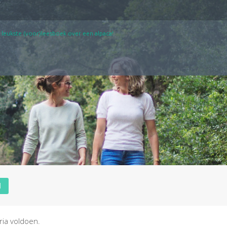
 leukste (voor)leesboek over een alpaca!
l
ia voldoen.