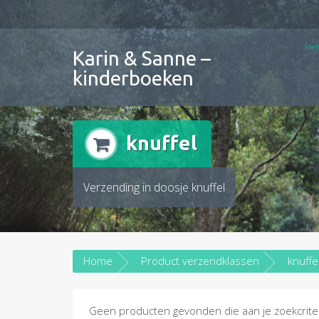
Doorgaan
naar
inhoud
Het
Karin & Sanne –
kinderboeken
knuffel
Verzending in doosje knuffel
Home
Product verzendklassen
knuffe
Geen producten gevonden die aan je zoekcriter