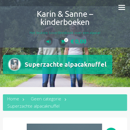
Doorgaan
naar
Karin & Sanne –
inhoud
kinderboeken
Het leukste (voor)leesboek over een alpaca!
€
0,00
0
Superzachte alpacaknuffel
Home
Geen categorie
Superzachte alpacaknuffel